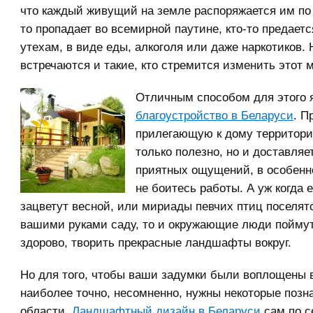
что каждый живущий на земле распоряжается им по 
то пропадает во всемирной паутине, кто-то предает
утехам, в виде еды, алкоголя или даже наркотиков. 
встречаются и такие, кто стремится изменить этот 
Отличным способом для этого 
благоустройство в Беларуси
. П
прилегающую к дому территори
только полезно, но и доставляе
приятных ощущений, в особенн
не боитесь работы. А уж когда 
зацветут весной, или мириады певчих птиц поселят
вашими руками саду, то и окружающие люди поймут
здорово, творить прекрасные ландшафты вокруг.
Но для того, чтобы ваши задумки были воплощены 
наиболее точно, несомненно, нужны некоторые позн
области.
Ландшафтный дизайн в Беларуси
сам по с