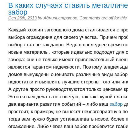
В каких случаях ставить металлич
забор
Сен 26th, 2013
by
Администратор
.
Comments are off for this
Каждый хозяин загородного дома сталкивается с пр
выбора ограждения для своего участка. Причем про
выбор стал не так давно. Ведь в последнее время п
новые материалы, которые идеально подходят для 
забора: они не только имеют привлекательный внеш
являются гарантом надежности. Поэтому владельцы
домов вынуждены оценивать различные виды заборо
недостатки и выявлять лучшие стороны того или ин
А другие просто руководствуются только ценовым к
Этого я вам делать не советую, так как скупой плат
два варианта развития событий – либо ваш
забор
до
простоит, к примеру, не вынесет неблагоприятную по
тогда вам нужно будет устанавливать новое, более 
ограждение. Либо через ваш забор проберутся граб