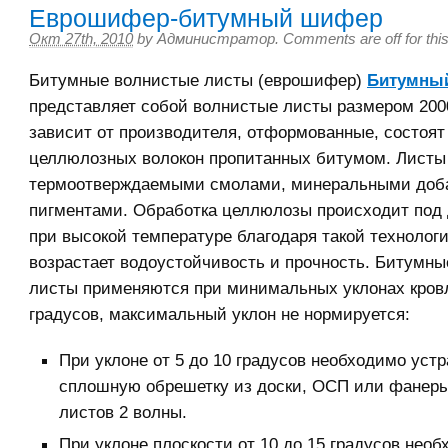
Еврошифер-битумный шифер
Окт 27th, 2010
by
Администратор
.
Comments are off for this
Битумные волнистые листы (еврошифер)
Битумны
представляет собой волнистые листы размером 20
зависит от производителя, отформованные, состоят
целлюлозных волокон пропитанных битумом. Листы
термоотверждаемыми смолами, минеральными доб
пигментами. Обработка целлюлозы происходит под
при высокой температуре благодаря такой технолог
возрастает водоустойчивость и прочность. Битумн
листы применяются при минимальных уклонах кровл
градусов, максимальный уклон не нормируется:
При уклоне от 5 до 10 градусов необходимо уст
сплошную обрешетку из доски, ОСП или фанеры
листов 2 волны.
При уклоне плоскости от 10 до 15 градусов нео