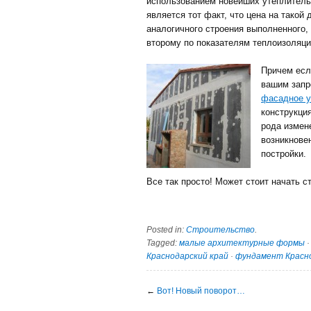
использованием новейших утеплител
является тот факт, что цена на такой
аналогичного строения выполненного,
второму по показателям теплоизоляци
Причем есл
вашим запр
фасадное у
конструкци
рода измене
возникнове
постройки.
Все так просто! Может стоит начать с
Posted in:
Строительство
.
Tagged:
малые архитектурные формы
Краснодарский край
·
фундамент Красно
←
Вот! Новый поворот…