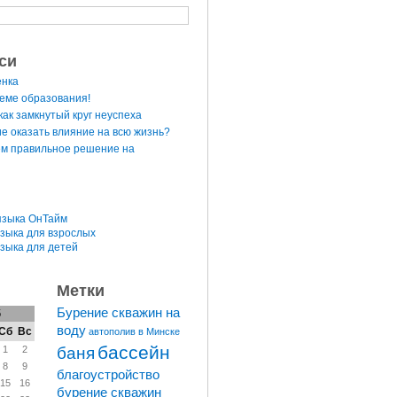
си
енка
теме образования!
ак замкнутый круг неуспеха
е оказать влияние на всю жизнь?
м правильное решение на
языка ОнТайм
языка для взрослых
языка для детей
Метки
Бурение скважин на
6
воду
Сб
Вс
автополив в Минске
бассейн
баня
1
2
8
9
благоустройство
15
16
бурение скважин