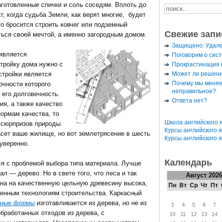
аготовленные спички и соль соседям. Вплоть до
т, когда судьба Земли, как верят многие, будет
то бросится строить ковчег или подземный
Свежие запи
ться своей мечтой, а именно загородным домом.
Защищено: Удал
является
Поговорим о сис
стройку дома нужно с
Прокрастинация к
Может ли решени
стройки является
Почему мы меняе
рочности которого
неправильное?
 его долговечность.
Ответа нет?
я, а также качество
ормам качества, то
Школа английского 
 сюрпризов природы.
Курсы английского 
асет ваше жилище, но вот землетрясение в шесть
Курсы английского 
уверенно.
Календарь
ся с проблемой выбора типа материала. Лучше
л — дерево. Но в свете того, что леса и так
Август 202
ена на качественную цельную древесину высока,
Пн
Вт
Ср
Чт
Пт
менным технологиям строительства. Каркасный
рные формы
изготавливается из дерева, но не из
3
4
5
6
7
обработанных отходов из дерева, с
10
11
12
13
14