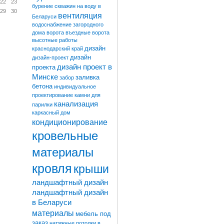
22
23
бурение скважин на воду в
29
30
вентиляция
Беларуси
водоснабжение загородного
дома
ворота
въездные ворота
высотные работы
дизайн
краснодарский край
дизайн
дизайн-проект
дизайн проект в
проекта
Минске
заливка
забор
бетона
индивидуальное
проектирование
камни для
канализация
парилки
каркасный дом
кондиционирование
кровельные
материалы
кровля
крыши
ландшафтный дизайн
ландшафтный дизайн
в Беларуси
материалы
мебель под
заказ
натяжные потолки в