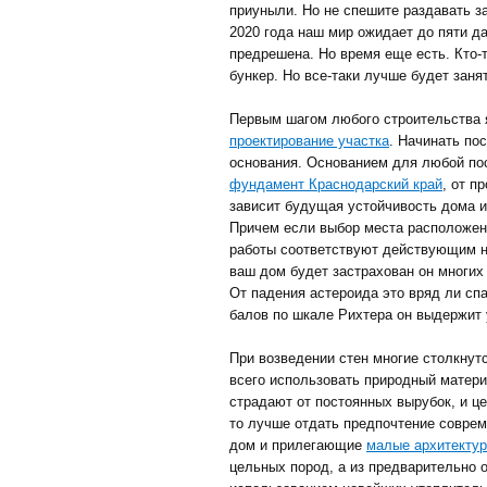
приуныли. Но не спешите раздавать з
2020 года наш мир ожидает до пяти да
предрешена. Но время еще есть. Кто-
бункер. Но все-таки лучше будет заня
Первым шагом любого строительства 
проектирование участка
. Начинать по
основания. Основанием для любой по
фундамент Краснодарский край
, от п
зависит будущая устойчивость дома и
Причем если выбор места расположени
работы соответствуют действующим н
ваш дом будет застрахован он многих
От падения астероида это вряд ли сп
балов по шкале Рихтера он выдержит 
При возведении стен многие столкнут
всего использовать природный материа
страдают от постоянных вырубок, и ц
то лучше отдать предпочтение совре
дом и прилегающие
малые архитекту
цельных пород, а из предварительно 