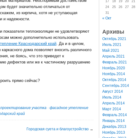
ьных материалов. Неоспоримым достоинством
17
18
19
20
21
 дом будет значительно отличаться от
24
25
26
27
28
 скажем, из кирпича, хотя не уступающая
31
« Окт
и и надежности.
Архивы
и показатели теплоизоляции не удовлетворяют
осам можно дополнительно использовать
Октябрь 2021
тепление Краснодарский край
. Да и в целом,
Июль 2021
я каркасного дома позволяет вносить различного
Май 2021
ния, не боясь, что это приведет к
Апрель 2021
нию дефектов или же к частичному разрушению
Февраль 2021
Ноябрь 2020
Ноябрь 2014
Октябрь 2014
троить прямо сейчас?
Сентябрь 2014
Август 2014
Июль 2014
Апрель 2014
·
проектирование участка
·
фасадное утепление
Март 2014
дарский край
Февраль 2014
Январь 2014
Декабрь 2013
Городская суета и благоустройство
→
Ноябрь 2013