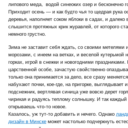
липового меда, водой синеоких озер и бесконечно 
Приходит осень — и как будто чья то щедрая рука 
деревья, наполняет соком яблоки в садах, и далеко 
слышится протяжных крик журавлей, от которого ст
немного грустно.
Зима не заставит себя ждать, со своими метелями 
морозами, с инеем на ветках, и веселой кутерьмой 
горках, игрой в снежки и новогодними праздниками. 
царственной особе, зачастую свойственно опаздыват
только она принимается за дело, все сразу меняется
набухают почки, кое-где, на пригорке, выглядывает 
подснежник, вертлявая синица уже вовсю дерет горл
чирикая и радуясь теплому солнышку. И так каждый
открываешь что-то новое.
Казалось, уж тут-то добавить и нечего. Однако
ланд
дизайн в Минске
может настолько подчеркнуть есте