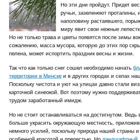
Но эти дни пройдут. Придет вес
ручьи, зазеленеют проталины, 
наполовину растаявшего, поры
миру явит свои нежные лепестк
Но не только трава и цветы появятся после зимы вок
сожалению, масса мусора, которую до этих пор скр
пелена, может испортить праздник весны и жизни.
Так что как только снег сошел необходимо начать
бл
территории в Минске
и в других городах и селах на
Поскольку чистота и уют на улицах давно стали ви
карточкой синеокой. Вот поэтому нужно поддерживат
трудом заработанный имидж.
Но не стоит останавливаться на достигнутом. Ведь
больше украсить окружающую местность, приложив
немного усилий, поскольку природа нашей страны и
особенной красотой и прелестью. Но
ландшафтный 