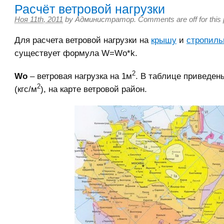
Расчёт ветровой нагрузки
Ноя 11th, 2011
by
Администратор
.
Comments are off for this 
Для расчета ветровой нагрузки на
крышу
и
стропиль
существует формула W=Wo*k.
2
Wo
– ветровая нагрузка на 1м
. В таблице приведен
2
(кгс/м
), на карте ветровой район.