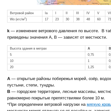
Ветровой район
Ia
I
II
III
IV
V
VI
2
Wo (кгс/м
)
17
23
30
38
48
60
7
k
— изменение ветрового давления по высоте. В та
приведены значения А, В — зависят от местности.
Высота здания в метрах
А
B
5
0,75
0
10
1
0
20
1,25
0
А
— открытые районы побережья морей, озёр, водо
пустыни, степи, тундры.
B
— городские территории, лесные массивы, местн
равномерно покрытые препятствиями более 10 м.
*При определении ветровой нагрузки на
мягкую кро
местности может отличаться от расчётных, зависит 