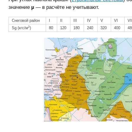
значение
µ
— в расчёте не учитывают.
Снеговой район
I
II
III
IV
V
VI
VI
2
Sg (кгс/м
)
80
120
180
240
320
400
48