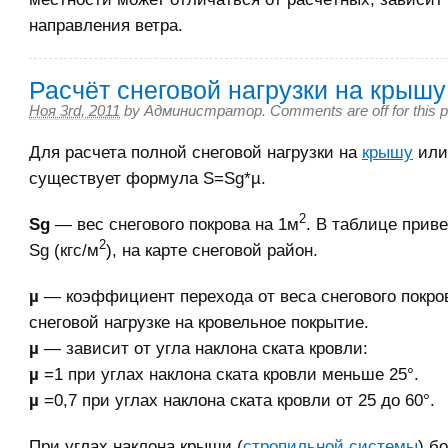
направления ветра.
Расчёт снеговой нагрузки на крышу
Ноя 3rd, 2011
by
Администратор
.
Comments are off for this 
Для расчета полной снеговой нагрузки на
крышу
ил
существует формула S=Sg*µ.
2
Sg
— вес снегового покрова на 1м
. В таблице прив
2
Sg (кгс/м
), на карте снеговой район.
µ
— коэффициент перехода от веса снегового покро
снеговой нагрузке на кровельное покрытие.
µ
— зависит от угла наклона ската кровли:
µ
=1 при углах наклона ската кровли меньше 25°.
µ
=0,7 при углах наклона ската кровли от 25 до 60°.
При углах наклона крыши (
стропильной системы
) б