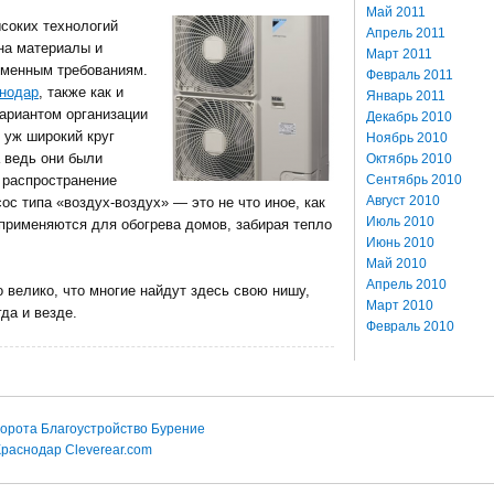
Май 2011
ысоких технологий
Апрель 2011
на материалы и
Март 2011
еменным требованиям.
Февраль 2011
нодар
, также как и
Январь 2011
ариантом организации
Декабрь 2010
 уж широкий круг
Ноябрь 2010
а ведь они были
Октябрь 2010
Сентябрь 2010
о распространение
Август 2010
ос типа «воздух-воздух» — это не что иное, как
Июль 2010
применяются для обогрева домов, забирая тепло
Июнь 2010
Май 2010
Апрель 2010
 велико, что многие найдут здесь свою нишу,
Март 2010
да и везде.
Февраль 2010
орота
Благоустройство
Бурение
Краснодар
Cleverear.com