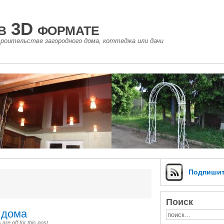
в 3D формате
роительстве загородного дома, коттеджа или дачи
Подпиши
Поиск
 дома
re off for this post