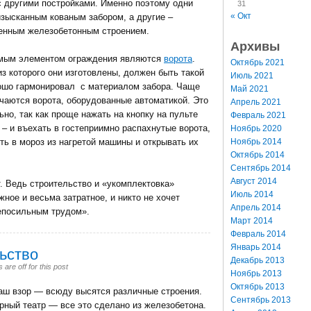
с другими постройками. Именно поэтому одни
31
« Окт
изысканным кованым забором, а другие –
ченным железобетонным строением.
Архивы
мым элементом ограждения являются
ворота
.
Октябрь 2021
з которого они изготовлены, должен быть такой
Июль 2021
ошо гармонировал с материалом забора. Чаще
Май 2021
ечаются ворота, оборудованные автоматикой. Это
Апрель 2021
но, так как проще нажать на кнопку на пульте
Февраль 2021
 – и въехать в гостеприимно распахнутые ворота,
Ноябрь 2020
Ноябрь 2014
ть в мороз из нагретой машины и открывать их
Октябрь 2014
Сентябрь 2014
Август 2014
. Ведь строительство и «укомплектовка»
Июль 2014
ное и весьма затратное, и никто не хочет
Апрель 2014
епосильным трудом».
Март 2014
Февраль 2014
Январь 2014
ьство
Декабрь 2013
re off for this post
Ноябрь 2013
Октябрь 2013
ваш взор — всюду высятся различные строения.
Сентябрь 2013
рный театр — все это сделано из железобетона.