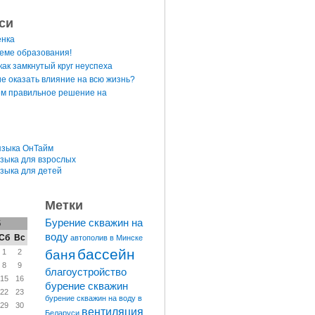
си
енка
теме образования!
ак замкнутый круг неуспеха
е оказать влияние на всю жизнь?
м правильное решение на
языка ОнТайм
языка для взрослых
языка для детей
Метки
Бурение скважин на
6
воду
Сб
Вс
автополив в Минске
бассейн
баня
1
2
8
9
благоустройство
15
16
бурение скважин
22
23
бурение скважин на воду в
29
30
вентиляция
Беларуси