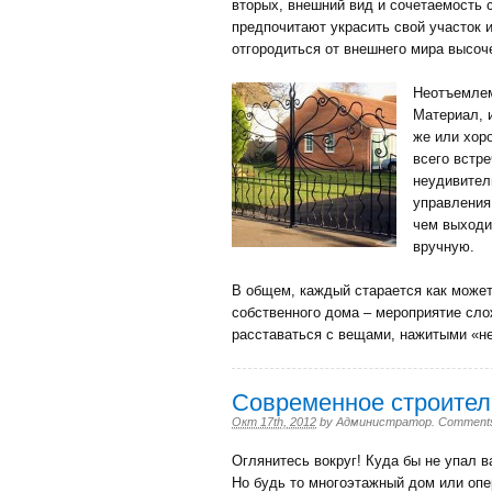
вторых, внешний вид и сочетаемость 
предпочитают украсить свой участок 
отгородиться от внешнего мира высо
Неотъемле
Материал, и
же или хор
всего встр
неудивитель
управления
чем выходи
вручную.
В общем, каждый старается как может
собственного дома – мероприятие слож
расставаться с вещами, нажитыми «н
Современное строител
Окт 17th, 2012
by
Администратор
.
Comments a
Оглянитесь вокруг! Куда бы не упал 
Но будь то многоэтажный дом или опе