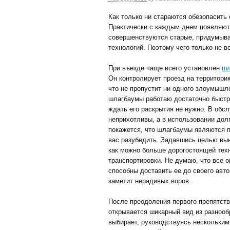
Как только ни стараются обезопасить
Практически с каждым днем появляют
совершенствуются старые, придумыв
технологий. Поэтому чего только не 
При въезде чаще всего установлен
шл
Он контролирует проезд на территори
что не пропустит ни одного злоумыш
шлагбаумы работаю достаточно быстр
ждать его раскрытия не нужно. В обс
неприхотливы, а в использовании дол
покажется, что шлагбаумы являются 
вас разубедить. Задавшись целью вы
как можно больше дорогостоящей техн
транспортировки. Не думаю, что все 
способны доставить ее до своего авто
заметит нерадивых воров.
После преодоления первого препятств
открывается шикарный вид из разнооб
выбирает, руководствуясь несколькими