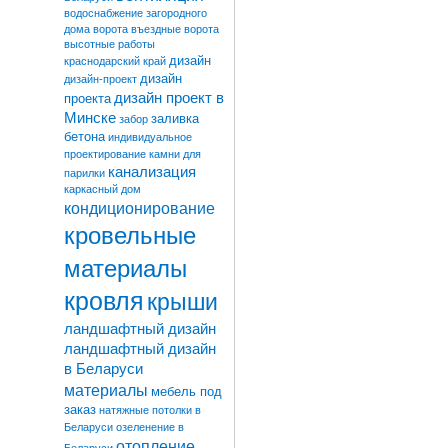
водоснабжение загородного
дома
ворота
въездные ворота
высотные работы
дизайн
краснодарский край
дизайн
дизайн-проект
дизайн проект в
проекта
Минске
заливка
забор
бетона
индивидуальное
проектирование
камни для
канализация
парилки
каркасный дом
кондиционирование
кровельные
материалы
кровля
крыши
ландшафтный дизайн
ландшафтный дизайн
в Беларуси
материалы
мебель под
заказ
натяжные потолки в
Беларуси
озеленение в
отопление
Беларуси