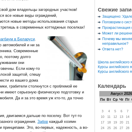
Свежие запи
 свой дом владельцы загородных участков!
ся все новые виды ограждений,
Защищено: Удал
аются новые методы использования старых
Поговорим о сис
встретишь в современных коттеджных поселках!
Прокрастинация к
Может ли решени
Почему мы меняе
агбаум в Беларуси
.
неправильное?
ю автомобилей и ни за
Ответа нет?
ленника. Современные
о, поэтому долго
Школа английского 
луживании они
Курсы английского 
говечны. Если кому-то
Курсы английского 
плохой защитой, спешу
нести из вашего дома
Календарь
ики, грабители столкнутся с проблемой ее
они имеют серьезную физическую подготовку и
Август 202
мобиля. Да и за это время уж кто-то, да точно
Пн
Вт
Ср
Чт
Пт
3
4
5
6
7
ия, двигаемся дальше по поселку. Вот тут-то
10
11
12
13
14
разного ограждения.
Забор
каждый хозяин
17
18
19
20
21
 принципами. Это, во-первых, надежность, а во-
24
25
26
27
28