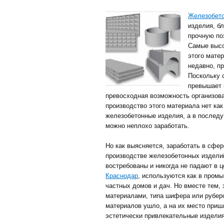
Железобето
изделия, б
прочную по
Самые высо
этого мате
недавно, п
Поскольку 
превышает 
превосходная возможность организов
производство этого материала нет как
железобетонные изделия, а в послед
можно неплохо заработать.
Но как выясняется, заработать в сфер
производстве железобетонных издели
востребованы и никогда не падают в 
Краснодар
, используются как в промы
частных домов и дач. Но вместе тем
материалами, типа шифера или руберо
материалов ушло, а на их место приш
эстетически привлекательные изделия