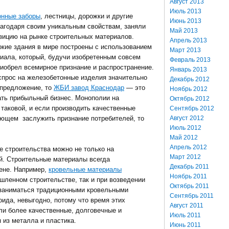
Август 2013
Июль 2013
нные заборы
, лестницы, дорожки и другие
Июнь 2013
лагодаря своим уникальным свойствам, заняли
Май 2013
зицию на рынке строительных материалов.
Апрель 2013
кие здания в мире построены с использованием
Март 2013
риала, который, будучи изобретенным совсем
Февраль 2013
риобрел всемирное признание и распространение.
Январь 2013
спрос на железобетонные изделия значительно
Декабрь 2012
предложение, то
ЖБИ завод Краснодар
— это
Ноябрь 2012
ать прибыльный бизнес. Монополии на
Октябрь 2012
 таковой, и если производить качественные
Сентябрь 2012
Август 2012
ующем заслужить признание потребителей, то
Июль 2012
Май 2012
Апрель 2012
е строительства можно не только на
Март 2012
й. Строительные материалы всегда
Декабрь 2011
цене. Например,
кровельные материалы
Ноябрь 2011
шленном строительстве, так и при возведении
Октябрь 2011
, заниматься традиционными кровельными
Сентябрь 2011
ида, невыгодно, потому что время этих
Август 2011
ли более качественные, долговечные и
Июль 2011
 из металла и пластика.
Июнь 2011