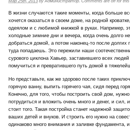
Мар 25th, 2013
by
Администратор
.
Comments are off for this
В жизни случаются такие моменты, когда больше все
хочется оказаться в своем доме, на родной кроватке
одеялом и с любимой книжкой в руках. Например, эт
холодные зимние дни и вечера, когда очень долго 
добраться домой, а потом наконец-то после долгих
туда попадаешь. Это пережили наши соотечественн
сурового циклона Хавьер, заставившего всех людей
помучиться и превратившего путь домой в тяжелей
Но представьте, как же здорово после таких приклю
горячую ванну, выпить горячего чая, сидя перед го
Конечно, для того, чтобы построить свой дом, нужно
потрудиться и вложить очень много и денег, и сил, и
стоит того. Такая постройка станет надежной защито
ваших детей и внуков. И строить его нужно на совес
одинаково много внимания и заливке фундамента, и