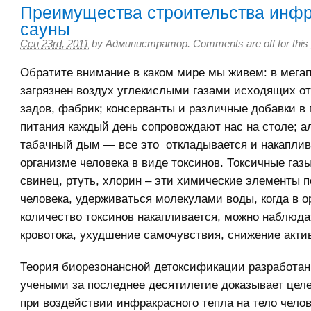
Преимущества строительства инф
сауны
Сен 23rd, 2011
by
Администратор
.
Comments are off for this
Обратите внимание в каком мире мы живем: в мега
загрязнен воздух углекислыми газами исходящих о
задов, фабрик; консерванты и различные добавки в 
питания каждый день сопровождают нас на столе; ал
табачный дым — все это откладывается и накаплив
организме человека в виде токсинов. Токсичные газ
свинец, ртуть, хлорин – эти химические элементы п
человека, удерживаться молекулами воды, когда в о
количество токсинов накапливается, можно наблюд
кровотока, ухудшение самочувствия, снижение актив
Теория биорезонансной детоксификации разработан
учеными за последнее десятилетие доказывает цел
при воздействии инфракрасного тепла на тело чело