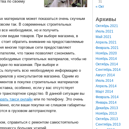
тва по своему
31
« Окт
Архивы
ых материалов может показаться очень скучным
совсем так. В современных строительных
Октябрь 2021
 все необходимое, но и получить
Июль 2021
сем видам товаров. При выборе магазина, в
Май 2021
, стоит обратить внимание на предоставляемые
Апрель 2021
дня многие торговые сети предоставляют
Февраль 2021
пателям, что также позволяет сэкономить.
Ноябрь 2020
Ноябрь 2014
необходимых строительных материалов, чтобы не
Октябрь 2014
здки по магазинам. При выборе и
Сентябрь 2014
есь получить всю необходимую информацию о
Август 2014
ериалов у консультантов магазина.
Одним из
Июль 2014
ментов в покупке строительных материалов
Апрель 2014
ставка, особенно, если у вас отсутствует
Март 2014
е транспортное средство. В данной ситуации вы
Февраль 2014
азать такси онлайн
или по телефону. Это очень
Январь 2014
бенно, если ваши покупки не слишком габаритны
Декабрь 2013
ются в грузовом автотранспорте.
Ноябрь 2013
Октябрь 2013
зом, справиться с ремонтом самостоятельно
Сентябрь 2013
 процессу больших усилий.