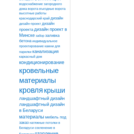
водоснабжение загородного
дома
ворота
въездные ворота
высотные работы
дизайн
краснодарский край
дизайн
дизайн-проект
дизайн проект в
проекта
Минске
заливка
забор
бетона
индивидуальное
проектирование
камни для
канализация
парилки
каркасный дом
кондиционирование
кровельные
материалы
кровля
крыши
ландшафтный дизайн
ландшафтный дизайн
в Беларуси
материалы
мебель под
заказ
натяжные потолки в
Беларуси
озеленение в
отопление
Беларуси