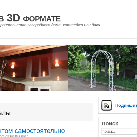
в 3D формате
роительстве загородного дома, коттеджа или дачи
Подпиши
алы
Поиск
нтом самостоятельно
e off for this post