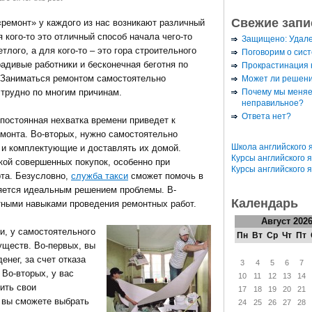
Свежие запи
«ремонт» у каждого из нас возникают различный
 кого-то это отличный способ начала чего-то
Защищено: Удал
етлого, а для кого-то – это гора строительного
Поговорим о сис
радивые работники и бесконечная беготня по
Прокрастинация к
 Заниматься ремонтом самостоятельно
Может ли решени
Почему мы меняе
 трудно по многим причинам.
неправильное?
Ответа нет?
 постоянная нехватка времени приведет к
монта. Во-вторых, нужно самостоятельно
Школа английского 
 и комплектующие и доставлять их домой.
Курсы английского 
кой совершенных покупок, особенно при
Курсы английского 
рта. Безусловно,
служба такси
сможет помочь в
ляется идеальным решением проблемы. В-
Календарь
тными навыками проведения ремонтных работ.
Август 202
и, у самостоятельного
Пн
Вт
Ср
Чт
Пт
уществ. Во-первых, вы
нег, за счет отказа
3
4
5
6
7
 Во-вторых, у вас
10
11
12
13
14
ить свои
17
18
19
20
21
, вы сможете выбрать
24
25
26
27
28