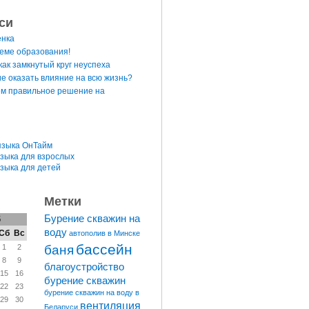
си
енка
теме образования!
ак замкнутый круг неуспеха
е оказать влияние на всю жизнь?
м правильное решение на
языка ОнТайм
языка для взрослых
языка для детей
Метки
Бурение скважин на
6
воду
Сб
Вс
автополив в Минске
бассейн
баня
1
2
8
9
благоустройство
15
16
бурение скважин
22
23
бурение скважин на воду в
29
30
вентиляция
Беларуси