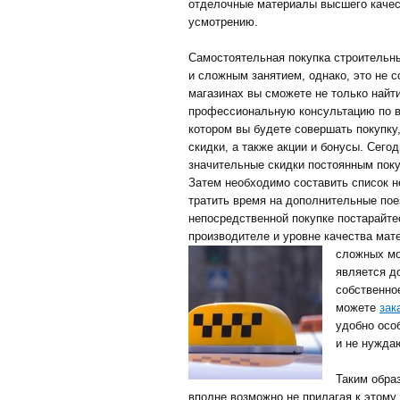
отделочные материалы высшего качес
усмотрению.
Самостоятельная покупка строительн
и сложным занятием, однако, это не 
магазинах вы сможете не только найти
профессиональную консультацию по в
котором вы будете совершать покупку
скидки, а также акции и бонусы. Сего
значительные скидки постоянным поку
Затем необходимо составить список 
тратить время на дополнительные пое
непосредственной покупке постарайт
производителе и уровне качества мат
сложных мо
является до
собственно
можете
зак
удобно осо
и не нужда
Таким обра
вполне возможно не прилагая к этому