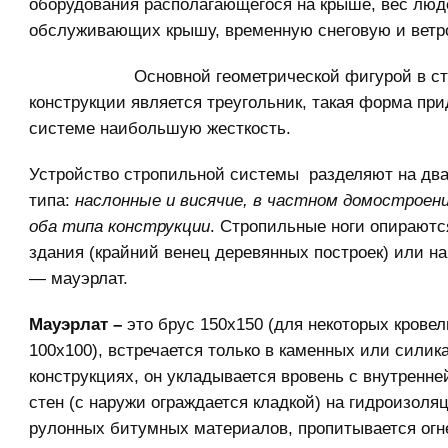
оборудования располагающегося на крыше, вес люд
обслуживающих крышу, временную снеговую и ветро
Основной геометрической фигурой в с
конструкции является треугольник, такая форма при
системе наибольшую жесткость.
Устройство стропильной системы разделяют на дв
типа:
наслонные и
висячие, в частном домостроен
оба типа конструкции
. Стропильные ноги опираютс
здания (крайний венец деревянных построек) или н
— мауэрлат.
Мауэрлат
–
это брус 150х150 (для некоторых кровел
100х100), встречается только в каменных или силик
конструкциях, он укладывается вровень с внутренн
стен (с наружи ограждается кладкой) на гидроизоля
рулонных битумных материалов, пропитывается огн