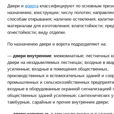
Двери и
ворота
классифицируют по основным призн
назначению; конструкции; числу полотен; направле
способам открывания; наличию остекления, калитки
материалам для изготовления; влагостойкости; пре
огнестойкости; виду отделки.
По назначению двери и ворота подразделяют на:
—
двери внутренние
: межкомнатные; лестничных к
двери на незадымляемых лестницах; входные в ква
усиленные; входные в помещения общественных,
производственных и вспомогательных зданий и соо
промышленных и сельскохозяйственных предприяти
входные в оборудованные охранной сигнализацией
общественных зданий усиленные; сантехнических у
тамбурные, сарайные и прочие внутренние двери;
—
двери наружные
, в том числе входные в здания