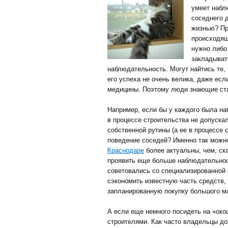
умеет набл
соседнего 
жизнью? Пр
происходящ
нужно либо
закладыват
наблюдательность. Могут найтись те, 
его успеха не очень велика, даже есл
медицины. Поэтому люди знающие ста
Например, если бы у каждого была н
в процессе строительства не допускал
собственной рутины (а ее в процессе 
поведение соседей? Именно так можн
Краснодаре
более актуальны, чем, ск
проявить еще больше наблюдательност
советовались со специализированной
сэкономить известную часть средств,
запланированную покупку большого ма
А если еще немного посидеть на «око
строителями. Как часто владельцы до