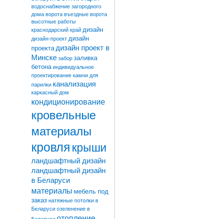
водоснабжение загородного
дома
ворота
въездные ворота
высотные работы
дизайн
краснодарский край
дизайн
дизайн-проект
дизайн проект в
проекта
Минске
заливка
забор
бетона
индивидуальное
проектирование
камни для
канализация
парилки
каркасный дом
кондиционирование
кровельные
материалы
кровля
крыши
ландшафтный дизайн
ландшафтный дизайн
в Беларуси
материалы
мебель под
заказ
натяжные потолки в
Беларуси
озеленение в
отопление
Беларуси