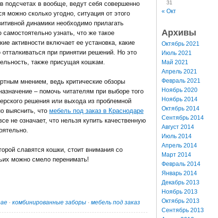
31
в подсчетах в вообще, ведут себя совершенно
« Окт
 можно сколько угодно, ситуация от этого
озитивной динамики необходимо прилагать
Архивы
 самостоятельно узнать, что же такое
акие активности включает ее установка, какие
Октябрь 2021
 отталкиваться при принятии решений. Но это
Июль 2021
ельность, также присущая кошкам.
Май 2021
Апрель 2021
Февраль 2021
ртным мнением, ведь критические обзоры
Ноябрь 2020
назначение – помочь читателям при выборе того
Ноябрь 2014
нерского решения или выхода из проблемной
Октябрь 2014
о выяснить, что
мебель под заказ в Краснодаре
Сентябрь 2014
все не означает, что нельзя купить качественную
Август 2014
оятельно.
Июль 2014
Апрель 2014
торой славятся кошки, стоит внимания со
Март 2014
чьих можно смело перенимать!
Февраль 2014
Январь 2014
Декабрь 2013
Ноябрь 2013
Октябрь 2013
рае
·
комбинированные заборы
·
мебель под заказ
Сентябрь 2013