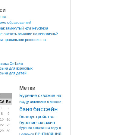
си
енка
теме образования!
ак замкнутый круг неуспеха
е оказать влияние на всю жизнь?
м правильное решение на
языка ОнТайм
языка для взрослых
языка для детей
Метки
Бурение скважин на
6
воду
Сб
Вс
автополив в Минске
бассейн
баня
1
2
8
9
благоустройство
15
16
бурение скважин
22
23
бурение скважин на воду в
29
30
вентиляция
Беларуси