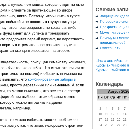
юдать лучше, чем кошка, которая сидит на окне
Свежие запи
дома и следить за протекающей во дворе
авильно, никто. Поэтому, чтобы быть в курсе
Защищено: Удал
Поговорим о сис
их событий и не попасть в глупую ситуацию,
Прокрастинация к
 научиться разговаривать по-кошачьи, либо
Может ли решени
ь фундамент для успеха и тренировать
Почему мы меняе
кто предпочтет первый вариант, но вероятность
неправильное?
и верить в стремительное развитие науки и
Ответа нет?
раются сконцентрироваться на втором.
Школа английского 
аблюдательность, присущая семейству кошачьих,
Курсы английского 
ось бы столько ошибок. Что стоит отвлечься от
Курсы английского 
строительства немало) и обратить внимание на
о выяснить, что
комбинированные заборы в
Календарь
ажем, просто деревянные или каменные. А если
и, то можно выяснить, что все те же соседи
Август 202
 фирмой при выборе. Таким образом можно
Пн
Вт
Ср
Чт
Пт
 которую можно потратить на давно
нгала, например.
3
4
5
6
7
10
11
12
13
14
шке», то можно избежать многих проблем со
17
18
19
20
21
24
25
26
27
28
мов жалуются, что злые, нехорошие строители