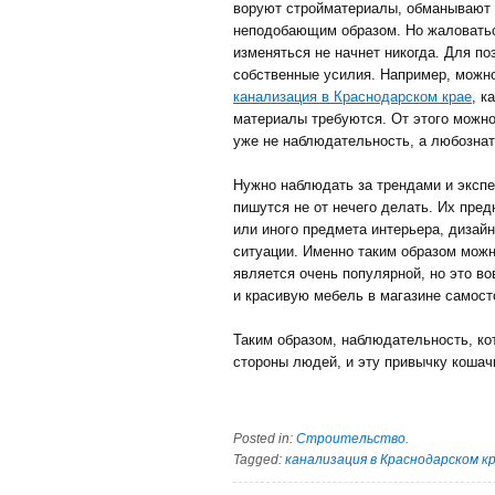
воруют стройматериалы, обманывают 
неподобающим образом. Но жаловаться
изменяться не начнет никогда. Для п
собственные усилия. Например, можно
канализация в Краснодарском крае
, к
материалы требуются. От этого можно
уже не наблюдательность, а любознат
Нужно наблюдать за трендами и экспе
пишутся не от нечего делать. Их пред
или иного предмета интерьера, дизай
ситуации. Именно таким образом можн
является очень популярной, но это во
и красивую мебель в магазине самост
Таким образом, наблюдательность, ко
стороны людей, и эту привычку коша
Posted in:
Строительство
.
Tagged:
канализация в Краснодарском к