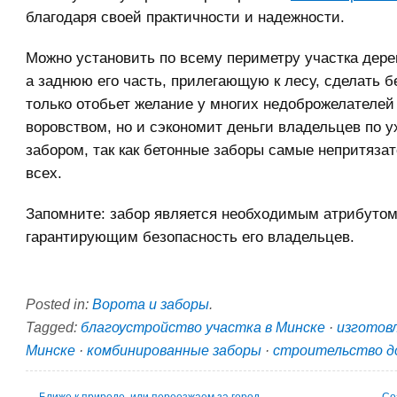
благодаря своей практичности и надежности.
Можно установить по всему периметру участка дере
а заднюю его часть, прилегающую к лесу, сделать б
только отобьет желание у многих недоброжелателей
воровством, но и сэкономит деньги владельцев по у
забором, так как бетонные заборы самые непритяза
всех.
Запомните: забор является необходимым атрибутом
гарантирующим безопасность его владельцев.
Posted in:
Ворота и заборы
.
Tagged:
благоустройство участка в Минске
·
изготовл
Минске
·
комбинированные заборы
·
строительство до
←
Ближе к природе, или переезжаем за город
Со