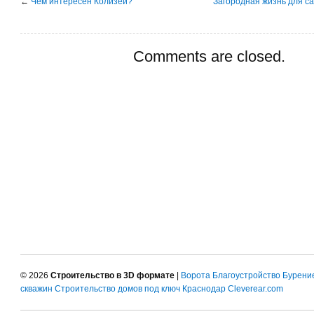
←
Чем интересен Колизей?
Загородная жизнь для с
Comments are closed.
© 2026
Строительство в 3D формате
|
Ворота
Благоустройство
Бурени
скважин
Строительство домов под ключ Краснодар
Cleverear.com