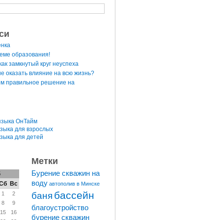
си
енка
теме образования!
ак замкнутый круг неуспеха
е оказать влияние на всю жизнь?
м правильное решение на
языка ОнТайм
языка для взрослых
языка для детей
Метки
Бурение скважин на
6
воду
Сб
Вс
автополив в Минске
бассейн
баня
1
2
8
9
благоустройство
15
16
бурение скважин