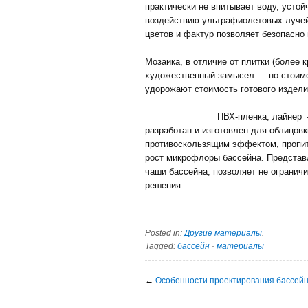
практически не впитывает воду, усто
воздействию ультрафиолетовых лучей
цветов и фактур позволяет безопасно
Мозаика, в отличие от плитки (более 
художественный замысел — но стоимо
удорожают стоимость готового издели
ПВХ-пленка, лайнер 
разработан и изготовлен для облицов
противоскользящим эффектом, пропи
рост микрофлоры бассейна. Представл
чаши бассейна, позволяет не огранич
решения.
Posted in:
Другие материалы
.
Tagged:
бассейн
·
материалы
←
Особенности проектирования бассей