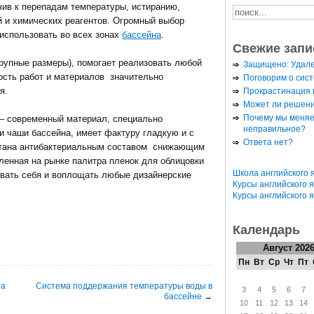
йчив к перепадам температуры, истиранию,
 и химических реагентов. Огромный выбор
 использовать во всех зонах
бассейна
.
Свежие запи
крупные размеры), помогает реализовать любой
Защищено: Удал
сть работ и материалов значительно
Поговорим о сис
я.
Прокрастинация к
Может ли решени
Почему мы меняе
– современный материал, специально
неправильное?
ки чаши бассейна, имеет фактуру гладкую и с
Ответа нет?
тана антибактериальным составом снижающим
енная на рынке палитра пленок для облицовки
Школа английского 
ивать себя и воплощать любые дизайнерские
Курсы английского 
Курсы английского 
Календарь
Август 202
Пн
Вт
Ср
Чт
Пт
на
Система поддержания температуры воды в
3
4
5
6
7
бассейне
→
10
11
12
13
14