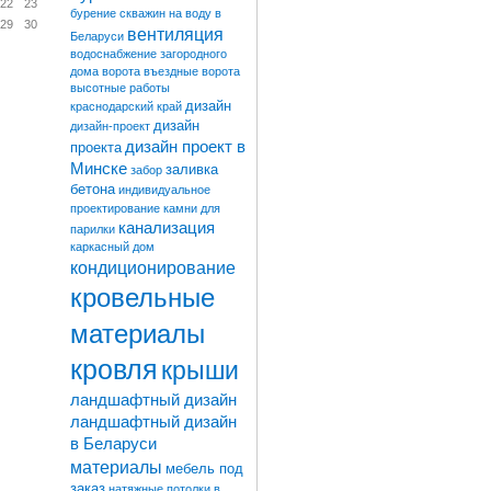
22
23
бурение скважин на воду в
29
30
вентиляция
Беларуси
водоснабжение загородного
дома
ворота
въездные ворота
высотные работы
дизайн
краснодарский край
дизайн
дизайн-проект
дизайн проект в
проекта
Минске
заливка
забор
бетона
индивидуальное
проектирование
камни для
канализация
парилки
каркасный дом
кондиционирование
кровельные
материалы
кровля
крыши
ландшафтный дизайн
ландшафтный дизайн
в Беларуси
материалы
мебель под
заказ
натяжные потолки в