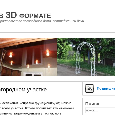
в 3D формате
роительстве загородного дома, коттеджа или дачи
агородном участке
Подпиши
Поиск
еобеспечения исправно функционируют, можно
воего участка. Кто-то посчитает это ненужной
излишним загромождением участка, но в