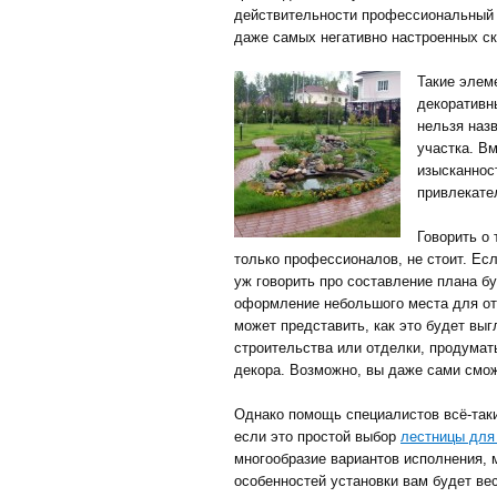
действительности профессиональны
даже самых негативно настроенных ск
Такие элем
декоративн
нельзя наз
участка. В
изысканнос
привлекате
Говорить о 
только профессионалов, не стоит. Есл
уж говорить про составление плана б
оформление небольшого места для от
может представить, как это будет вы
строительства или отделки, продума
декора. Возможно, вы даже сами смо
Однако помощь специалистов всё-так
если это простой выбор
лестницы для
многообразие вариантов исполнения, 
особенностей установки вам будет в