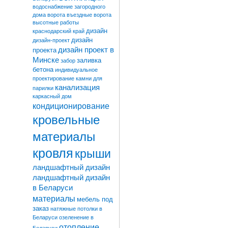
водоснабжение загородного
дома
ворота
въездные ворота
высотные работы
дизайн
краснодарский край
дизайн
дизайн-проект
дизайн проект в
проекта
Минске
заливка
забор
бетона
индивидуальное
проектирование
камни для
канализация
парилки
каркасный дом
кондиционирование
кровельные
материалы
кровля
крыши
ландшафтный дизайн
ландшафтный дизайн
в Беларуси
материалы
мебель под
заказ
натяжные потолки в
Беларуси
озеленение в
отопление
Беларуси