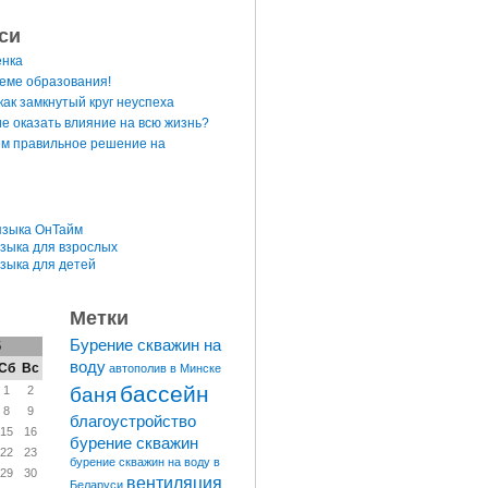
си
енка
теме образования!
ак замкнутый круг неуспеха
е оказать влияние на всю жизнь?
м правильное решение на
языка ОнТайм
языка для взрослых
языка для детей
Метки
Бурение скважин на
6
воду
Сб
Вс
автополив в Минске
бассейн
баня
1
2
8
9
благоустройство
15
16
бурение скважин
22
23
бурение скважин на воду в
29
30
вентиляция
Беларуси