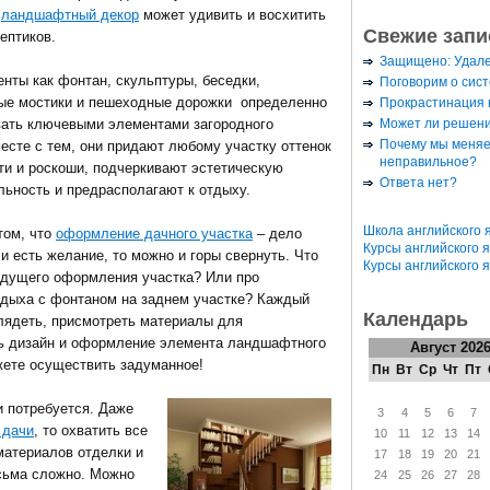
й
ландшафтный декор
может удивить и восхитить
Свежие запи
ептиков.
Защищено: Удал
енты как фонтан, скульптуры, беседки,
Поговорим о сис
ые мостики и пешеходные дорожки определенно
Прокрастинация к
Может ли решени
вать ключевыми элементами загородного
Почему мы меняе
месте с тем, они придают любому участку оттенок
неправильное?
ти и роскоши, подчеркивают эстетическую
Ответа нет?
льность и предрасполагают к отдыху.
Школа английского 
том, что
оформление дачного участка
– дело
Курсы английского 
и есть желание, то можно и горы свернуть. Что
Курсы английского 
удущего оформления участка? Или про
дыха с фонтаном на заднем участке? Каждый
Календарь
глядеть, присмотреть материалы для
ть дизайн и оформление элемента ландшафтного
Август 202
жете осуществить задуманное!
Пн
Вт
Ср
Чт
Пт
и потребуется. Даже
3
4
5
6
7
 дачи
, то охватить все
10
11
12
13
14
материалов отделки и
17
18
19
20
21
есьма сложно. Можно
24
25
26
27
28