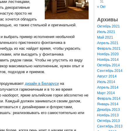
ыми лестницами,
31
« Окт
ть декоративные
ачастую просто не
Архивы
нас хочется обладать
вещью, но также стильной и оригинальной.
Октябрь 2021
Июль 2021
 и выбрать пример исполнения необычной
Май 2021
аленького пристенного фонтанчика в
Апрель 2021
нибудь из нас найдет время, чтобы украсить
Февраль 2021
Ноябрь 2020
елками, или высадить у фонтанчика
Ноябрь 2014
ить рядом гамак. Чтобы не упустить из виду
Октябрь 2014
екор максимально наполненным, нужен опыт и
Сентябрь 2014
тов, подходов и приемов.
Август 2014
Июль 2014
 продумывают
дизайн в Беларуси
на
Апрель 2014
получается гармоничным и в то же время
Март 2014
 наоборот, яркие альпийские горки абсолютно не
Февраль 2014
ки. Каждый должен заниматься своим делом,
Январь 2014
етоваться с дизайнерами и флористами,
Декабрь 2013
решать: реализовывать его самостоятельно или
Ноябрь 2013
Октябрь 2013
Сентябрь 2013
ем более, когда речь идет о нашем уюте и