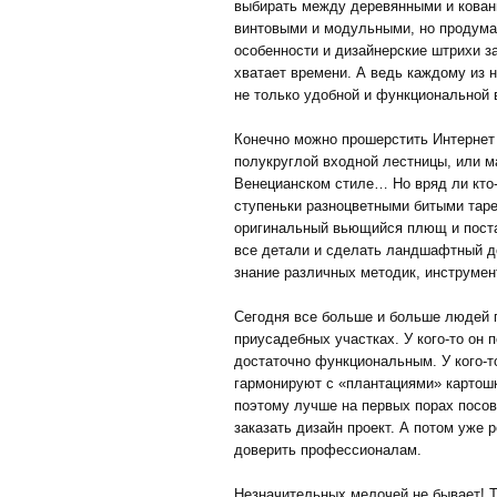
выбирать между деревянными и кован
винтовыми и модульными, но продума
особенности и дизайнерские штрихи з
хватает времени. А ведь каждому из 
не только удобной и функциональной 
Конечно можно прошерстить Интернет
полукруглой входной лестницы, или м
Венецианском стиле… Но вряд ли кто-
ступеньки разноцветными битыми тар
оригинальный вьющийся плющ и постав
все детали и сделать ландшафтный д
знание различных методик, инструмен
Сегодня все больше и больше людей
приусадебных участках. У кого-то он 
достаточно функциональным. У кого-то
гармонируют с «плантациями» картош
поэтому лучше на первых порах посов
заказать дизайн проект. А потом уже 
доверить профессионалам.
Незначительных мелочей не бывает! Т